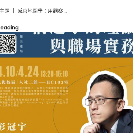
主題 ｜ 感官地圖學：用觀察 …
感
Reading
官
地
圖
學：
用
觀
察
走
進
資
料
的