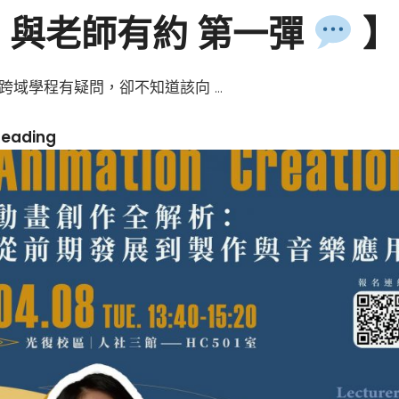
與老師有約 第一彈
】
跨域學程有疑問，卻不知道該向 …
【
Reading
與
老
師
有
約
第
一
彈