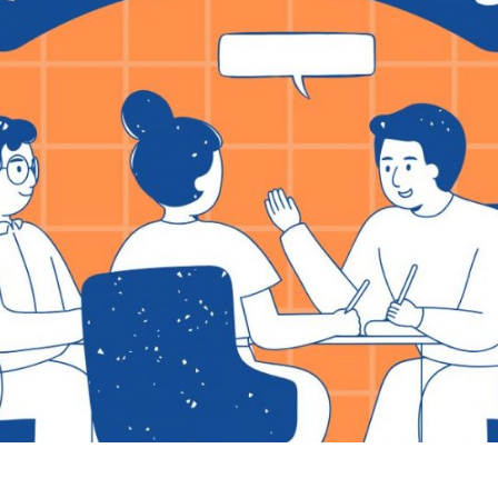
的
理
論
與
職
場
實
務
（上）
／
（下）