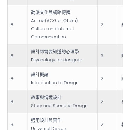
動漫文化與網路傳播
Anime(ACG or Otaku)
B
2
羅禾
Culture and Internet
Communication
設計師需要知道的心理學
B
3
陳一
Psychology for designer
設計概論
B
2
謝明
Introduction to Design
故事與情境設計
B
2
李峻
Story and Scenario Design
通用設計與實作
B
2
郭明
Universal Design