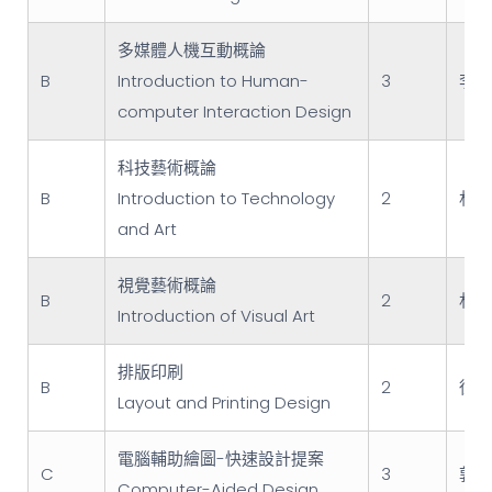
多媒體人機互動概論
B
Introduction to Human-
3
李峻
computer Interaction Design
科技藝術概論
B
Introduction to Technology
2
林欣
and Art
視覺藝術概論
B
2
林合
Introduction of Visual Art
排版印刷
B
2
徐慈
Layout and Printing Design
電腦輔助繪圖-快速設計提案
C
3
郭明
Computer-Aided Design