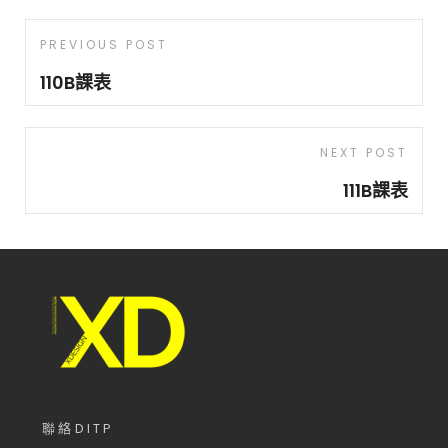
文
Previous
PREVIOUS POST
章
Post
110B課表
導
覽
Next
NEXT POST
Post
111B課表
聯絡DITP