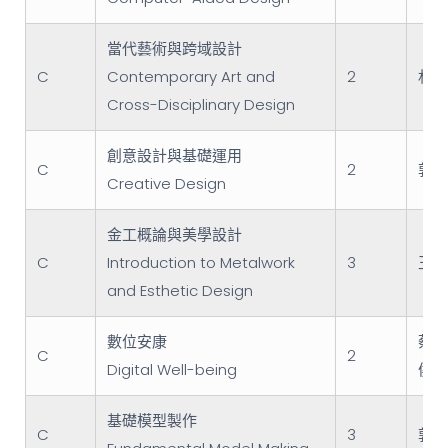
當代藝術與跨域設計
C
Contemporary Art and
2
林愛
Cross-Disciplinary Design
創意設計與基礎運用
C
2
郭明
Creative Design
金工概論與美學設計
C
Introduction to Metalwork
3
王佳
and Esthetic Design
數位安康
蔡敦
C
2
Digital Well-being
侯君
基礎模型製作
C
3
郭明