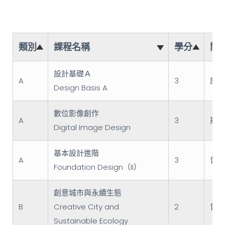
類別
課程名稱
學分
開
設計基礎Ａ
A
3
許倍
Design Basis A
數位影像創作
A
3
羅曉
Digital Image Design
基本設計進階
A
3
曾令
Foundation Design（II）
創意城市與永續生態
B
Creative City and
2
曾聖
Sustainable Ecology