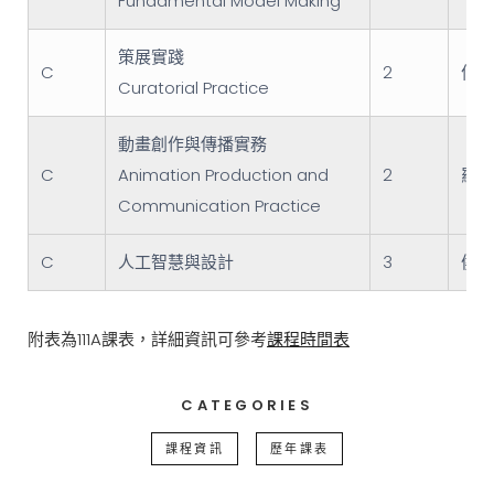
Fundamental Model Making
策展實踐
C
2
何欣
Curatorial Practice
動畫創作與傳播實務
C
Animation Production and
2
羅禾
Communication Practice
C
人工智慧與設計
3
侯君
附表為111A課表，詳細資訊可參考
課程時間表
CATEGORIES
課程資訊
歷年課表