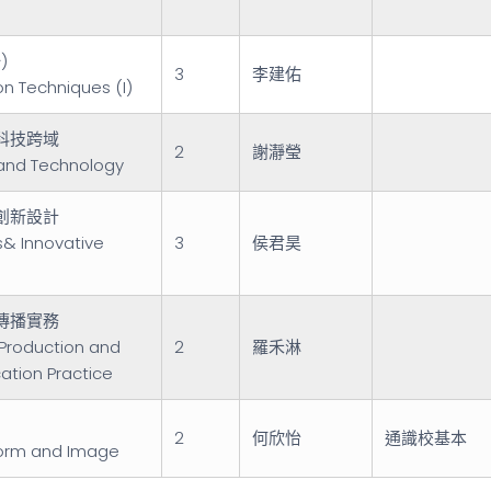
)
3
李建佑
on Techniques (I)
科技跨域
2
謝瀞瑩
and Technology
創新設計
s& Innovative
3
侯君昊
傳播實務
Production and
2
羅禾淋
tion Practice
2
何欣怡
通識校基本
Form and Image