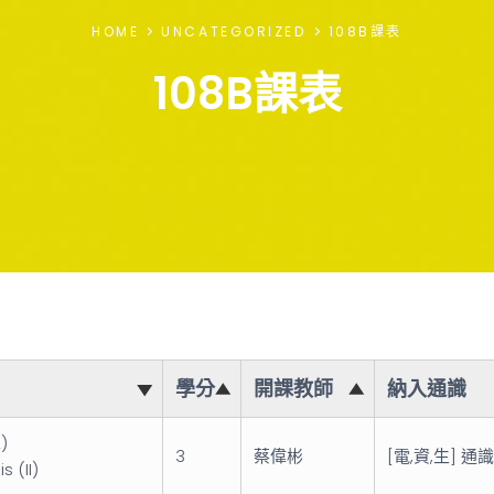
HOME
UNCATEGORIZED
108B課表
108B課表
學分
開課教師
納入通識
)
3
蔡偉彬
[電,資,生] 通
s (II)