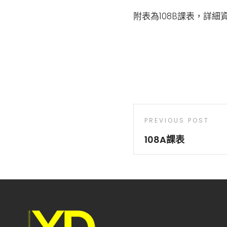
附表為108B課表，詳細
文
Previous
PREVIOUS POST
章
Post
108A課表
導
覽