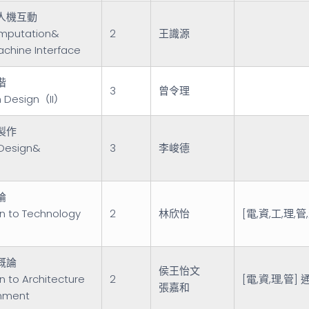
人機互動
mputation&
2
王識源
chine Interface
階
3
曾令理
n Design（II）
製作
 Design&
3
李峻德
論
on to Technology
2
林欣怡
[電,資,工,理,
概論
侯王怡文
n to Architecture
2
[電,資,理,管]
張嘉和
onment