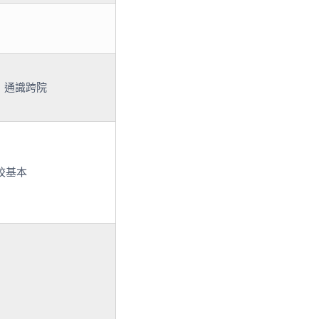
客] 通識跨院
校基本