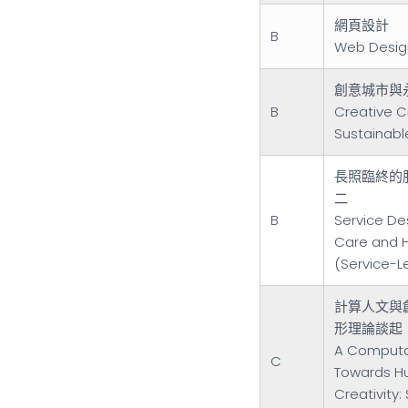
網頁設計
B
Web Desig
創意城市與
B
Creative C
Sustainabl
長照臨終的
二
B
Service De
Care and H
(Service-Le
計算人文與
形理論談起
A Computa
C
Towards H
Creativity: