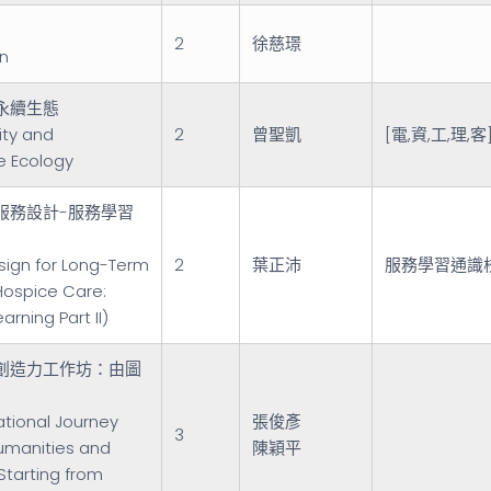
2
徐慈璟
n
永續生態
ity and
2
曾聖凱
[電,資,工,理,
e Ecology
服務設計-服務學習
sign for Long-Term
2
葉正沛
服務學習通識
ospice Care:
arning Part II)
創造力工作坊：由圖
tional Journey
張俊彥
3
umanities and
陳穎平
 Starting from