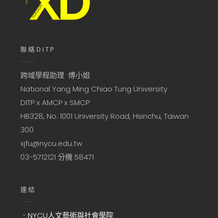
聯絡DITP
跨域學程助理 傅小姐
National Yang Ming Chiao Tung University
DITP x AMCP x SMCP
HB328, No. 1001 University Road, Hsinchu, Taiwan
300
xjfu@nycu.edu.tw
03-5712121 分機 58471
連結
．
NYCU人文藝術與社會學院