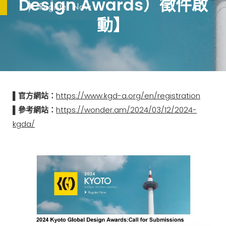
Design Awards）徵件啟
動】
▌官方網站：
https://www.kgd-a.org/en/registration
▌參考網站：
https://wonder.am/2024/03/12/2024-
kgda/