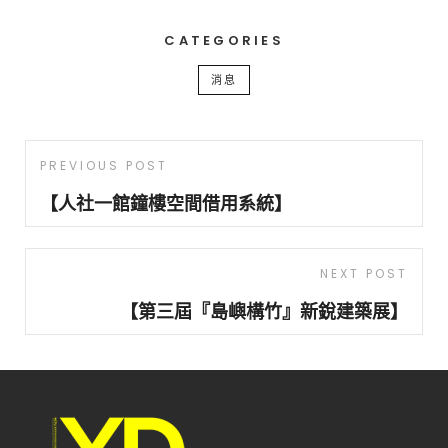
CATEGORIES
消息
文
Previous
PREVIOUS POST
章
Post
【人社一館鐘樓空間借用系統】
導
覽
Next
NEXT POST
Post
【第三屆『島嶼構竹』新銳建築展】