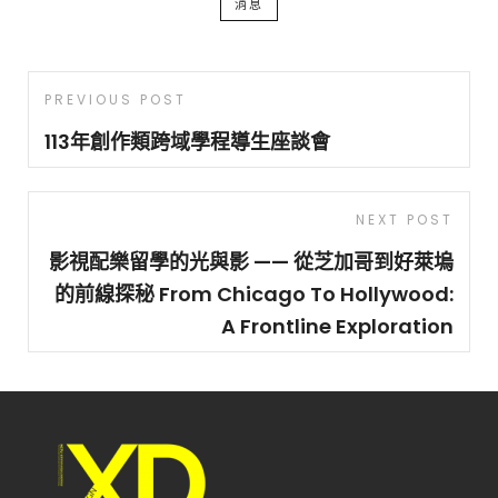
消息
文
Previous
PREVIOUS POST
章
Post
113年創作類跨域學程導生座談會
導
覽
Next
NEXT POST
Post
影視配樂留學的光與影 —— 從芝加哥到好萊塢
的前線探秘 From Chicago To Hollywood:
A Frontline Exploration