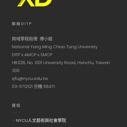
聯絡DITP
跨域學程助理 傅小姐
National Yang Ming Chiao Tung University
DITP x AMCP x SMCP
HB328, No. 1001 University Road, Hsinchu, Taiwan
300
xjfu@nycu.edu.tw
03-5712121 分機 58471
連結
．
NYCU人文藝術與社會學院